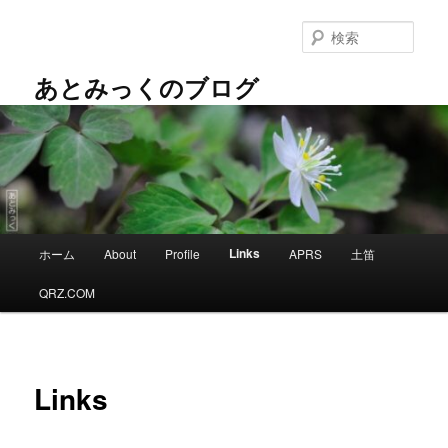
メ
イ
検
ン
索
コ
あとみっくのブログ
ン
テ
ン
ツ
へ
移
動
メ
Links
ホーム
About
Profile
APRS
土笛
イ
ン
QRZ.COM
メ
ニ
ュ
ー
Links