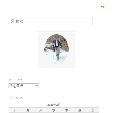
Welcome t
検
索
アーカイブ
ア
ー
カ
CALENDAR
イ
ブ
2025年2月
日
月
火
水
木
金
土