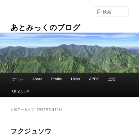
メ
サ
イ
ブ
検
ン
コ
索
コ
ン
あとみっくのブログ
ン
テ
テ
ン
ン
ツ
ツ
へ
へ
移
移
動
動
メ
ホーム
About
Profile
Links
APRS
土笛
イ
ン
QRZ.COM
メ
ニ
ュ
日別アーカイブ:
2025年2月25日
ー
フクジュソウ