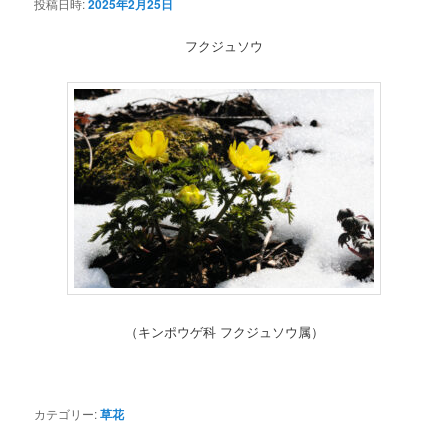
投稿日時:
2025年2月25日
フクジュソウ
（キンポウゲ科 フクジュソウ属）
カテゴリー:
草花